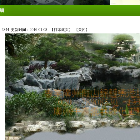
细
：
4844
更新时间：2016-01-08 【
打印此页
】 【
关闭
】